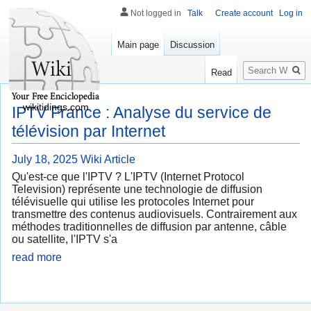
Not logged in
Talk
Create account
Log in
Main page
Discussion
Search
Read
wikitidings.com
IPTV France : Analyse du service de
télévision par Internet
July 18, 2025
Wiki Article
Qu'est-ce que l'IPTV ? L'IPTV (Internet Protocol
Television) représente une technologie de diffusion
télévisuelle qui utilise les protocoles Internet pour
transmettre des contenus audiovisuels. Contrairement aux
méthodes traditionnelles de diffusion par antenne, câble
ou satellite, l'IPTV s'a
read more